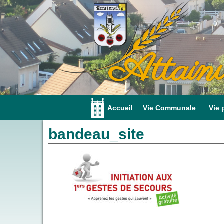
Attainv
Accueil
Vie Communale
Vie 
bandeau_site