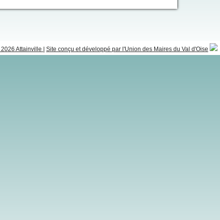
2026 Attainville
|
Site conçu et développé par l'Union des Maires du Val d'Oise