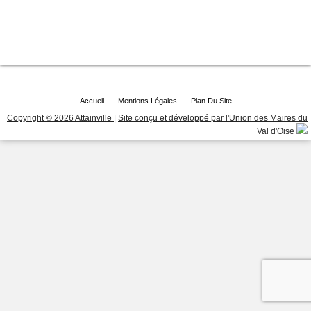
Accueil
Mentions Légales
Plan Du Site
Copyright © 2026 Attainville
|
Site conçu et développé par l'Union des Maires du
Val d'Oise