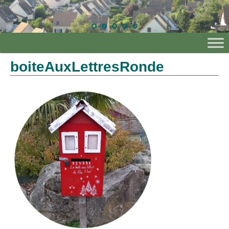
boiteAuxLettresRonde