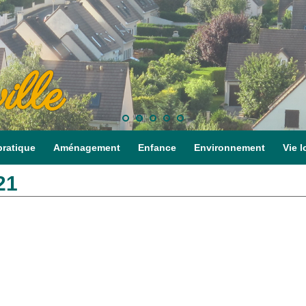
ille
pratique
Aménagement
Enfance
Environnement
Vie l
21