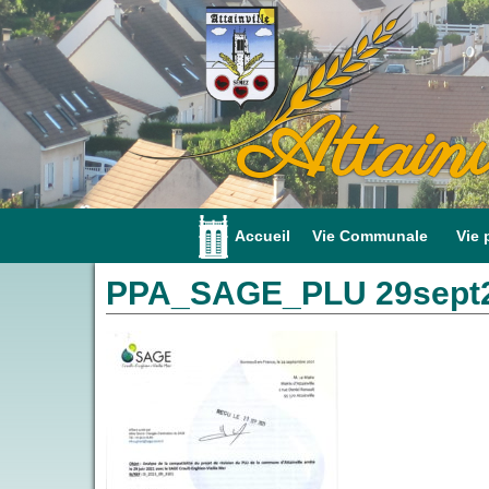
Attainv
Accueil
Vie Communale
Vie 
PPA_SAGE_PLU 29sept