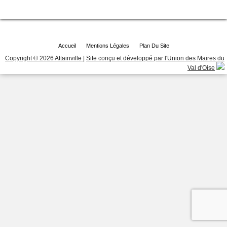
Accueil
Mentions Légales
Plan Du Site
Copyright © 2026 Attainville
|
Site conçu et développé par l'Union des Maires du
Val d'Oise