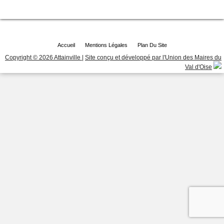
Accueil
Mentions Légales
Plan Du Site
Copyright © 2026 Attainville
|
Site conçu et développé par l'Union des Maires du
Val d'Oise