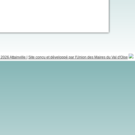
2026 Attainville
|
Site conçu et développé par l'Union des Maires du Val d'Oise