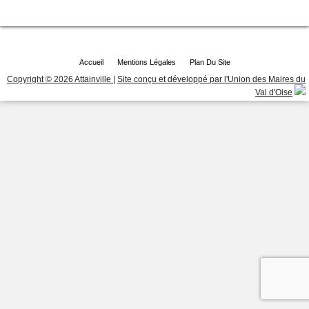
Accueil
Mentions Légales
Plan Du Site
Copyright © 2026 Attainville
|
Site conçu et développé par l'Union des Maires du
Val d'Oise