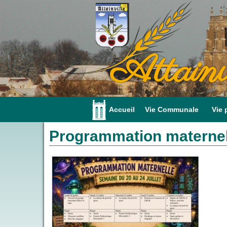
Attainv
Accueil
Vie Communale
Vie 
Programmation materne