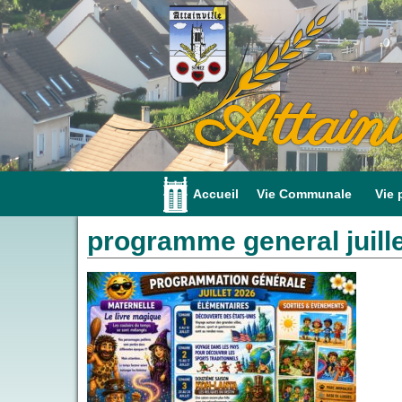
Attainv
Accueil
Vie Communale
Vie 
programme general juill