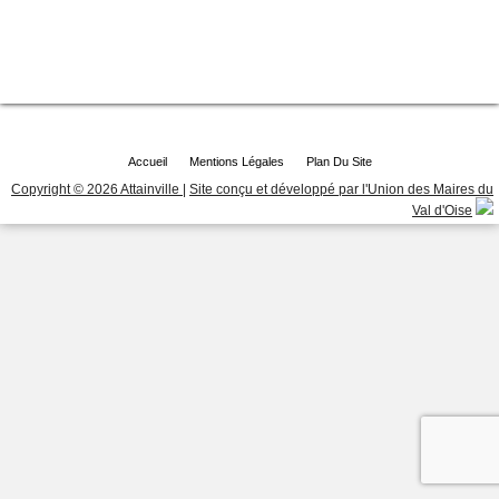
Accueil
Mentions Légales
Plan Du Site
Copyright © 2026 Attainville
|
Site conçu et développé par l'Union des Maires du
Val d'Oise