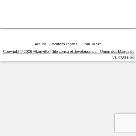
Accueil
Mentions Légales
Plan Du Site
Copyright © 2026 Attainville
|
Site conçu et développé par l'Union des Maires du
Val d'Oise