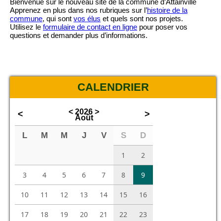
Bienvenue sur le nouveau site de la commune d’Attainville
Apprenez en plus dans nos rubriques sur l’
histoire de la
commune
, qui sont
vos élus
et quels sont nos projets.
Utilisez le
formulaire de contact en ligne
pour poser vos
questions et demander plus d’informations.
CALENDRIER
<
2026
>
<
>
Août
L
M
M
J
V
S
D
1
2
3
4
5
6
7
8
9
10
11
12
13
14
15
16
17
18
19
20
21
22
23