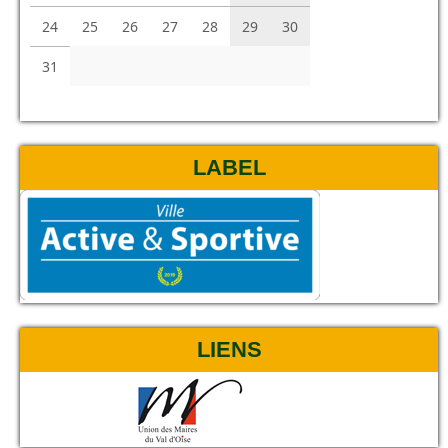
24
25
26
27
28
29
30
31
LABEL
LIENS