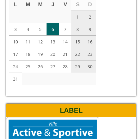
L
M
M
J
V
S
D
1
2
3
4
5
6
7
8
9
10
11
12
13
14
15
16
17
18
19
20
21
22
23
24
25
26
27
28
29
30
31
LABEL