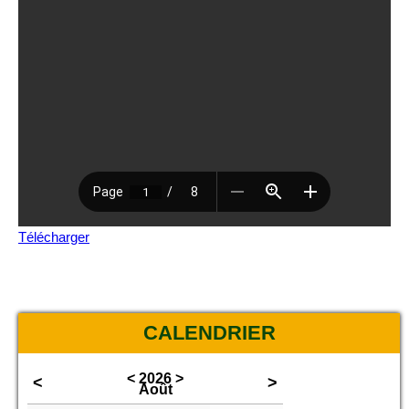
Télécharger
CALENDRIER
<
2026
>
<
>
Août