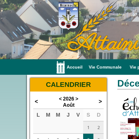
Attainv
Accueil
Vie Communale
Vie 
Déce
CALENDRIER
<
2026
>
<
>
Août
L
M
M
J
V
S
D
1
2