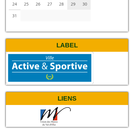
24
25
26
27
28
29
30
31
LABEL
LIENS