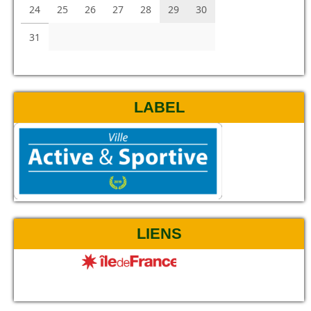
24
25
26
27
28
29
30
31
LABEL
LIENS