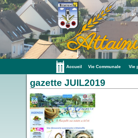
Attainv
Accueil
Vie Communale
Vie 
gazette JUIL2019