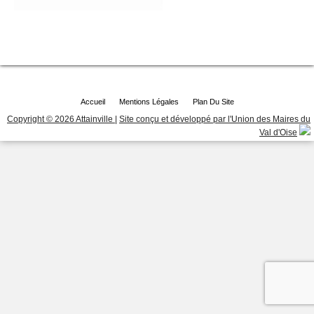
Accueil
Mentions Légales
Plan Du Site
Copyright © 2026 Attainville
|
Site conçu et développé par l'Union des Maires du
Val d'Oise