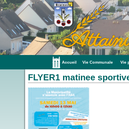
Attainv
Accueil
Vie Communale
Vie 
FLYER1 matinee sportiv