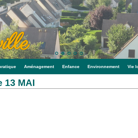
ille
pratique
Aménagement
Enfance
Environnement
Vie l
e 13 MAI