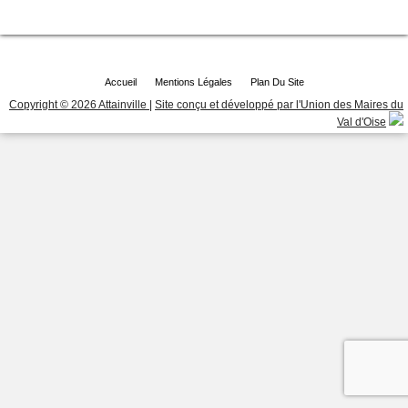
Accueil
Mentions Légales
Plan Du Site
Copyright © 2026 Attainville
|
Site conçu et développé par l'Union des Maires du
Val d'Oise