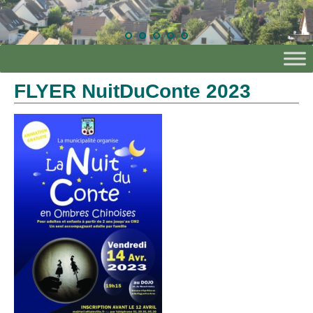
FLYER NuitDuConte 2023