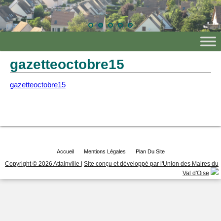
gazetteoctobre15
gazetteoctobre15
Accueil
Mentions Légales
Plan Du Site
Copyright © 2026 Attainville
|
Site conçu et développé par l'Union des Maires du
Val d'Oise