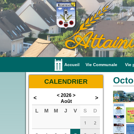
Attainv
Accueil
Vie Communale
Vie 
Octo
CALENDRIER
<
2026
>
<
>
Août
L
M
M
J
V
S
D
1
2