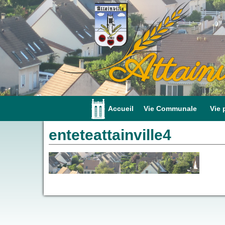
Attainv
Accueil
Vie Communale
Vie 
enteteattainville4