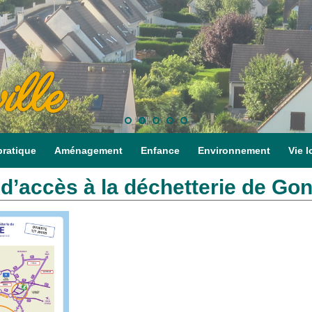
ille
pratique
Aménagement
Enfance
Environnement
Vie l
 d’accès à la déchetterie de Go