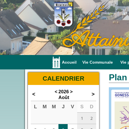
Attainv
Accueil
Vie Communale
Vie 
Plan
CALENDRIER
<
2026
>
<
>
Août
L
M
M
J
V
S
D
1
2