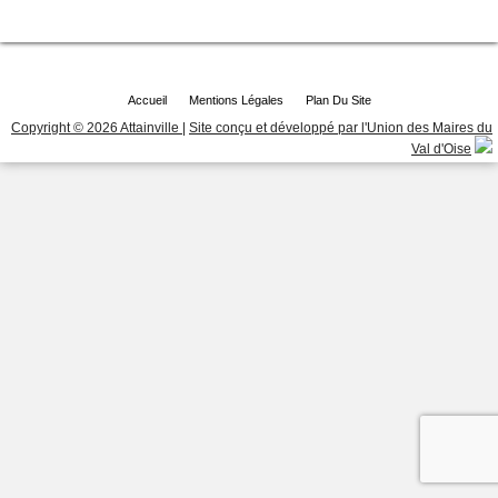
Accueil
Mentions Légales
Plan Du Site
Copyright © 2026 Attainville
|
Site conçu et développé par l'Union des Maires du
Val d'Oise