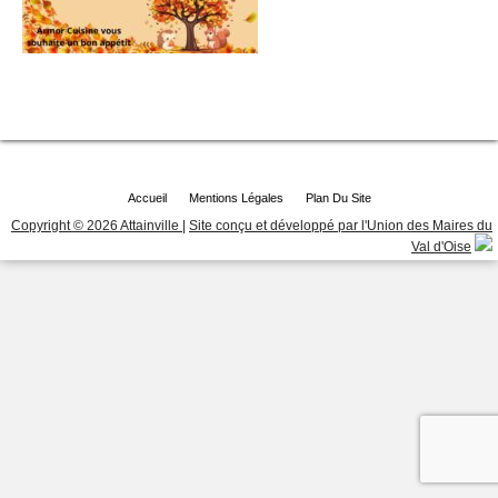
Accueil
Mentions Légales
Plan Du Site
Copyright © 2026 Attainville
|
Site conçu et développé par l'Union des Maires du
Val d'Oise