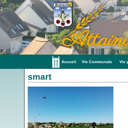
Attainv
Accueil
Vie Communale
Vie 
smart