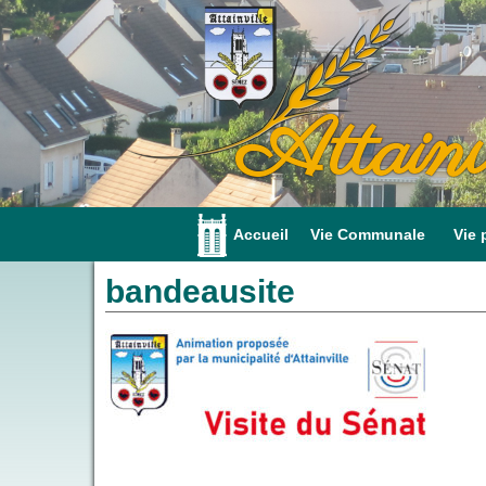
Attainv
Accueil
Vie Communale
Vie 
bandeausite