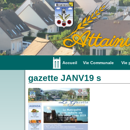
Attainv
Accueil
Vie Communale
Vie 
gazette JANV19 s